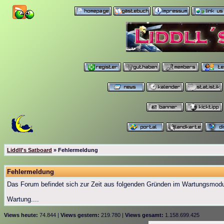
Liddll's Satboard
» Fehlermeldung
Fehlermeldung
Das Forum befindet sich zur Zeit aus folgenden Gründen im Wartungsmod
Wartung....
Views heute:
74.844 |
Views gestern:
219.780 |
Views gesamt:
1.158.699.425